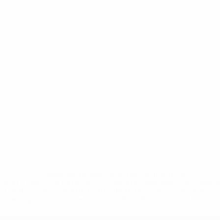
* Suspensa até indicação em contrário. <a
href='https://pt.uefa.com/insideuefa/mediaservices/medi
148df3b7106d-c8b619c60f97-1000--fifa-uefa-suspendem-
equipas-e-seleccoes-russas-de-todas-as-prov/'>Mais
informações</a>