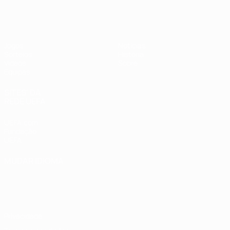
UEFA Sub-17 Feminino
Jogos
Notícias
Sorteios
História
Vídeos
Sobre
Equipas
SITES' DA
REDE UEFA
UEFA.com
Fundação
UEFA
MUDAR IDIOMA
Português
English
Français
Deutsch
Русский
Español
Italiano
Português
Privacidade