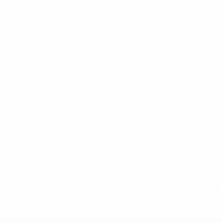
* Suspensa até indicação em contrário. <a
href='https://pt.uefa.com/insideuefa/mediaservices/medi
148df3b7106d-c8b619c60f97-1000--fifa-uefa-suspendem-
equipas-e-seleccoes-russas-de-todas-as-prov/'>Mais
informações</a>