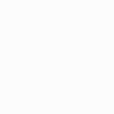
UEFA Sub-17 Feminino
Jogos
Notícias
Sorteios
História
Vídeos
Sobre
Equipas
SITES' DA
REDE UEFA
UEFA.com
Fundação
UEFA
MUDAR IDIOMA
Português
English
Français
Deutsch
Русский
Español
Italiano
Português
Privacidade