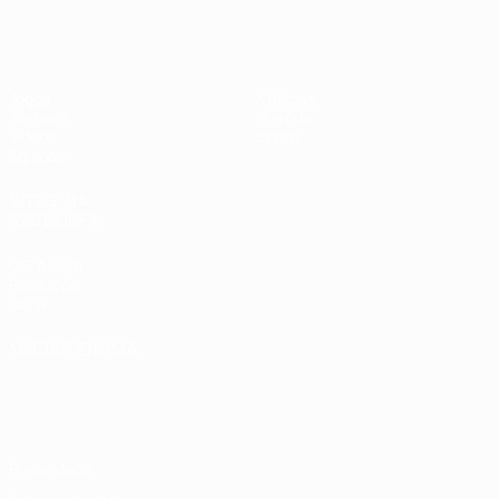
UEFA Sub-17 Feminino
Jogos
Notícias
Sorteios
História
Vídeos
Sobre
Equipas
SITES' DA
REDE UEFA
UEFA.com
Fundação
UEFA
MUDAR IDIOMA
Português
English
Français
Deutsch
Русский
Español
Italiano
Português
Privacidade