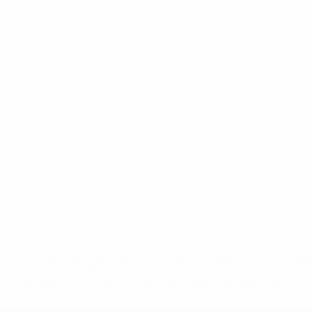
* Suspensa até indicação em contrário. <a
href='https://pt.uefa.com/insideuefa/mediaservices/medi
148df3b7106d-c8b619c60f97-1000--fifa-uefa-suspendem-
equipas-e-seleccoes-russas-de-todas-as-prov/'>Mais
informações</a>