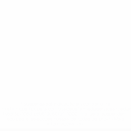
* Suspensa até indicação em contrário. <a
href='https://pt.uefa.com/insideuefa/mediaservices/medi
148df3b7106d-c8b619c60f97-1000--fifa-uefa-suspendem-
equipas-e-seleccoes-russas-de-todas-as-prov/'>Mais
informações</a>