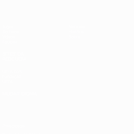
UEFA Sub-17 Feminino
Jogos
Notícias
Sorteios
História
Vídeos
Sobre
Equipas
SITES' DA
REDE UEFA
UEFA.com
Fundação
UEFA
MUDAR IDIOMA
Português
English
Français
Deutsch
Русский
Español
Italiano
Português
Privacidade