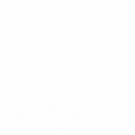
* Suspensa até indicação em contrário. <a
href='https://pt.uefa.com/insideuefa/mediaservices/medi
148df3b7106d-c8b619c60f97-1000--fifa-uefa-suspendem-
equipas-e-seleccoes-russas-de-todas-as-prov/'>Mais
informações</a>