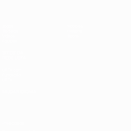
UEFA Sub-17 Feminino
Jogos
Notícias
Sorteios
História
Vídeos
Sobre
Equipas
SITES' DA
REDE UEFA
UEFA.com
Fundação
UEFA
MUDAR IDIOMA
Português
English
Français
Deutsch
Русский
Español
Italiano
Português
Privacidade