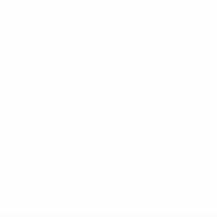
* Suspensa até indicação em contrário. <a
href='https://pt.uefa.com/insideuefa/mediaservices/medi
148df3b7106d-c8b619c60f97-1000--fifa-uefa-suspendem-
equipas-e-seleccoes-russas-de-todas-as-prov/'>Mais
informações</a>