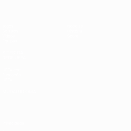
UEFA Sub-17 Feminino
Jogos
Notícias
Sorteios
História
Vídeos
Sobre
Equipas
SITES' DA
REDE UEFA
UEFA.com
Fundação
UEFA
MUDAR IDIOMA
Português
English
Français
Deutsch
Русский
Español
Italiano
Português
Privacidade