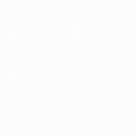
UEFA Sub-17 Feminino
Jogos
Notícias
Sorteios
História
Vídeos
Sobre
Equipas
SITES' DA
REDE UEFA
UEFA.com
Fundação
UEFA
MUDAR IDIOMA
Português
English
Français
Deutsch
Русский
Español
Italiano
Português
Privacidade