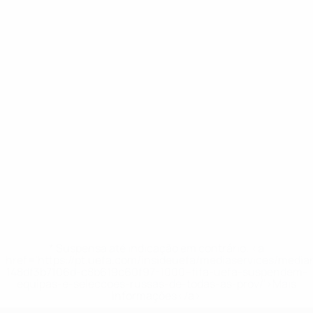
* Suspensa até indicação em contrário. <a
href='https://pt.uefa.com/insideuefa/mediaservices/medi
148df3b7106d-c8b619c60f97-1000--fifa-uefa-suspendem-
equipas-e-seleccoes-russas-de-todas-as-prov/'>Mais
informações</a>