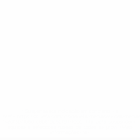
* Suspensa até indicação em contrário. <a
href='https://pt.uefa.com/insideuefa/mediaservices/medi
148df3b7106d-c8b619c60f97-1000--fifa-uefa-suspendem-
equipas-e-seleccoes-russas-de-todas-as-prov/'>Mais
informações</a>