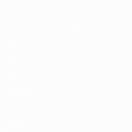
UEFA Sub-17 Feminino
Jogos
Notícias
Sorteios
História
Vídeos
Sobre
Equipas
SITES' DA
REDE UEFA
UEFA.com
Fundação
UEFA
MUDAR IDIOMA
Português
English
Français
Deutsch
Русский
Español
Italiano
Português
Privacidade