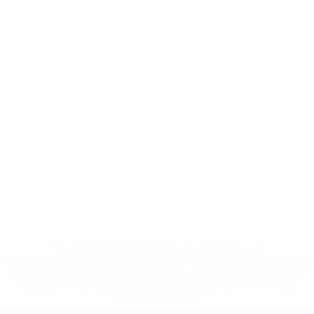
* Suspensa até indicação em contrário. <a
href='https://pt.uefa.com/insideuefa/mediaservices/medi
148df3b7106d-c8b619c60f97-1000--fifa-uefa-suspendem-
equipas-e-seleccoes-russas-de-todas-as-prov/'>Mais
informações</a>