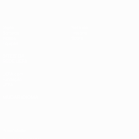
UEFA Sub-17 Feminino
Jogos
Notícias
Sorteios
História
Vídeos
Sobre
Equipas
SITES' DA
REDE UEFA
UEFA.com
Fundação
UEFA
MUDAR IDIOMA
Português
English
Français
Deutsch
Русский
Español
Italiano
Português
Privacidade