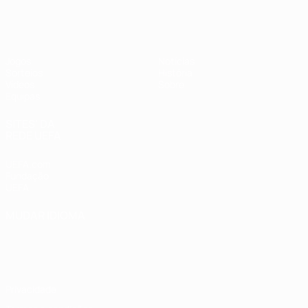
UEFA Sub-17 Feminino
Jogos
Notícias
Sorteios
História
Vídeos
Sobre
Equipas
SITES' DA
REDE UEFA
UEFA.com
Fundação
UEFA
MUDAR IDIOMA
Português
English
Français
Deutsch
Русский
Español
Italiano
Português
Privacidade