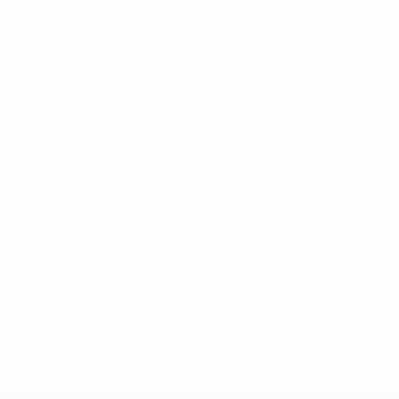
* Suspensa até indicação em contrário. <a
href='https://pt.uefa.com/insideuefa/mediaservices/medi
148df3b7106d-c8b619c60f97-1000--fifa-uefa-suspendem-
equipas-e-seleccoes-russas-de-todas-as-prov/'>Mais
informações</a>