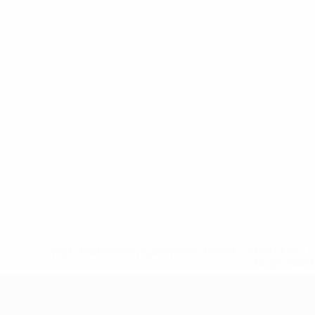
* Suspensa até indicação em contrário. <a href='ht
suspendem-
UEFA Sub-17 Feminino