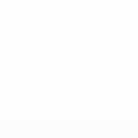
tps://pt.uefa.com/insideuefa/mediaservices/mediareleases/n
equipas-e-seleccoes-russas-de-todas-as-prov/'>Mais info