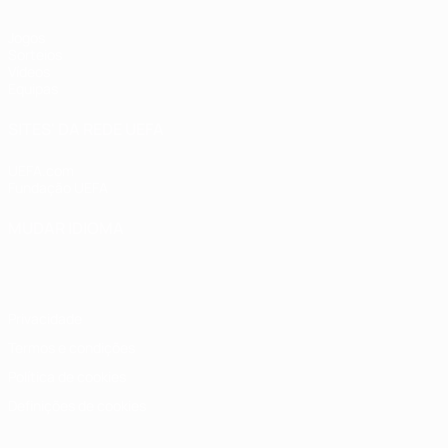
Jogos
Sorteios
Vídeos
Equipas
SITES' DA REDE UEFA
UEFA.com
Fundação UEFA
MUDAR IDIOMA
Português
English
Français
Deutsch
Русский
Español
Italia
Privacidade
Termos e condições
Política de cookies
Definições de cookies