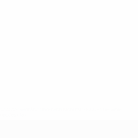
ews/0272-148df3b7106d-c8b619c60f97-1000--fifa-uefa-
rmações</a>