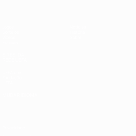
UEFA Sub-17 Feminino
Jogos
Notícias
Sorteios
História
Vídeos
Sobre
Equipas
SITES' DA
REDE UEFA
UEFA.com
Fundação
UEFA
MUDAR IDIOMA
Português
English
Français
Deutsch
Русский
Español
Italiano
Português
Privacidade