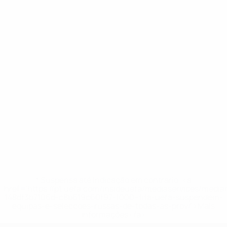
* Suspensa até indicação em contrário. <a
href='https://pt.uefa.com/insideuefa/mediaservices/medi
148df3b7106d-c8b619c60f97-1000--fifa-uefa-suspendem-
equipas-e-seleccoes-russas-de-todas-as-prov/'>Mais
informações</a>