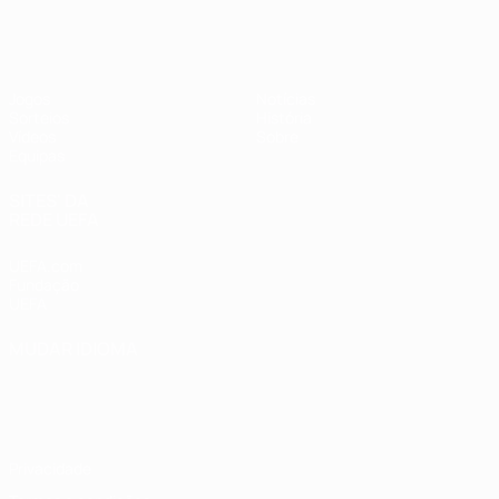
UEFA Sub-17 Feminino
Jogos
Notícias
Sorteios
História
Vídeos
Sobre
Equipas
SITES' DA
REDE UEFA
UEFA.com
Fundação
UEFA
MUDAR IDIOMA
Português
English
Français
Deutsch
Русский
Español
Italiano
Português
Privacidade