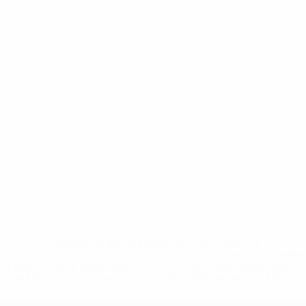
* Suspensa até indicação em contrário. <a
href='https://pt.uefa.com/insideuefa/mediaservices/medi
148df3b7106d-c8b619c60f97-1000--fifa-uefa-suspendem-
equipas-e-seleccoes-russas-de-todas-as-prov/'>Mais
informações</a>