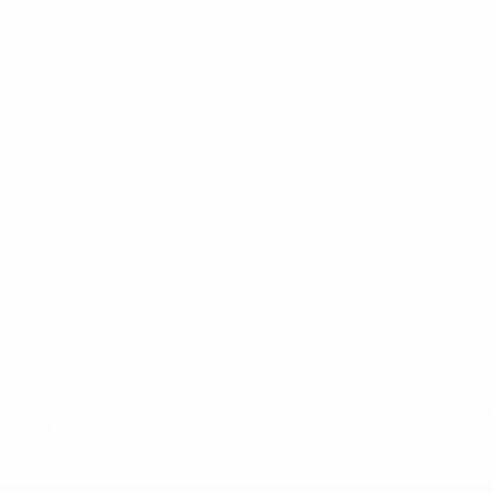
* Suspensa até indicação em contrário. <a
href='https://pt.uefa.com/insideuefa/mediaservices/medi
148df3b7106d-c8b619c60f97-1000--fifa-uefa-suspendem-
equipas-e-seleccoes-russas-de-todas-as-prov/'>Mais
informações</a>