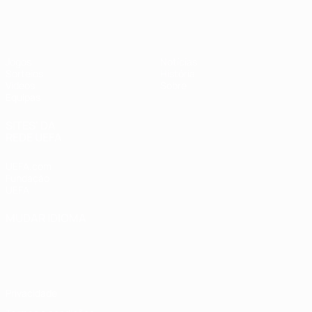
UEFA Sub-17 Feminino
Jogos
Notícias
Sorteios
História
Vídeos
Sobre
Equipas
SITES' DA
REDE UEFA
UEFA.com
Fundação
UEFA
MUDAR IDIOMA
Português
English
Français
Deutsch
Русский
Español
Italiano
Português
Privacidade