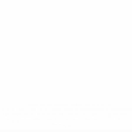
* Suspensa até indicação em contrário. <a
href='https://pt.uefa.com/insideuefa/mediaservices/medi
148df3b7106d-c8b619c60f97-1000--fifa-uefa-suspendem-
equipas-e-seleccoes-russas-de-todas-as-prov/'>Mais
informações</a>