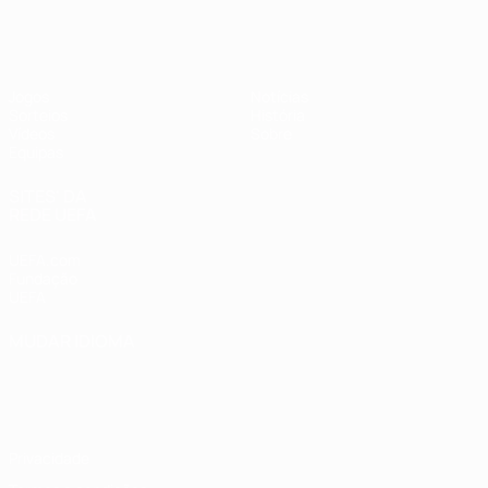
UEFA Sub-17 Feminino
Jogos
Notícias
Sorteios
História
Vídeos
Sobre
Equipas
SITES' DA
REDE UEFA
UEFA.com
Fundação
UEFA
MUDAR IDIOMA
Português
English
Français
Deutsch
Русский
Español
Italiano
Português
Privacidade