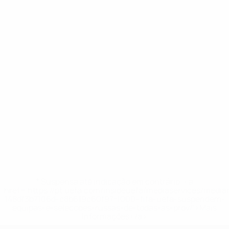
* Suspensa até indicação em contrário. <a
href='https://pt.uefa.com/insideuefa/mediaservices/medi
148df3b7106d-c8b619c60f97-1000--fifa-uefa-suspendem-
equipas-e-seleccoes-russas-de-todas-as-prov/'>Mais
informações</a>