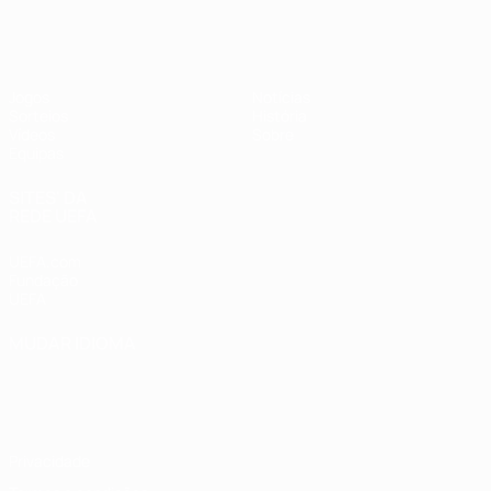
UEFA Sub-17 Feminino
Jogos
Notícias
Sorteios
História
Vídeos
Sobre
Equipas
SITES' DA
REDE UEFA
UEFA.com
Fundação
UEFA
MUDAR IDIOMA
Português
English
Français
Deutsch
Русский
Español
Italiano
Português
Privacidade