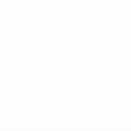
* Suspensa até indicação em contrário. <a
href='https://pt.uefa.com/insideuefa/mediaservices/medi
148df3b7106d-c8b619c60f97-1000--fifa-uefa-suspendem-
equipas-e-seleccoes-russas-de-todas-as-prov/'>Mais
informações</a>