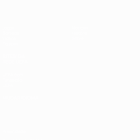
UEFA Sub-17 Feminino
Jogos
Notícias
Sorteios
História
Vídeos
Sobre
Equipas
SITES' DA
REDE UEFA
UEFA.com
Fundação
UEFA
MUDAR IDIOMA
Português
English
Français
Deutsch
Русский
Español
Italiano
Português
Privacidade