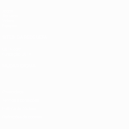
Jogos
Sorteios
Vídeos
Equipas
SITES' DA REDE UEFA
UEFA.com
Fundação UEFA
MUDAR IDIOMA
Português
English
Français
Deutsch
Русский
Español
Italia
Privacidade
Termos e condições
Política de cookies
Definições de cookies