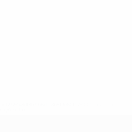
ews/0272-148df3b7106d-c8b619c60f97-1000--fifa-uefa-
rmações</a>