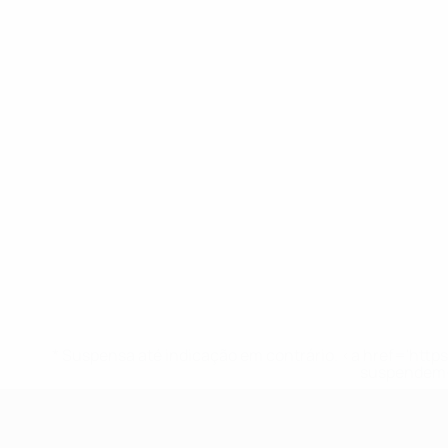
* Suspensa até indicação em contrário. <a href='ht
suspendem-
UEFA Sub-17 Feminino