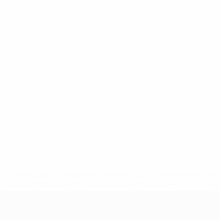
tps://pt.uefa.com/insideuefa/mediaservices/mediareleases/n
equipas-e-seleccoes-russas-de-todas-as-prov/'>Mais info