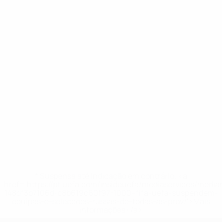
* Suspensa até indicação em contrário. <a
href='https://pt.uefa.com/insideuefa/mediaservices/medi
148df3b7106d-c8b619c60f97-1000--fifa-uefa-suspendem-
equipas-e-seleccoes-russas-de-todas-as-prov/'>Mais
informações</a>