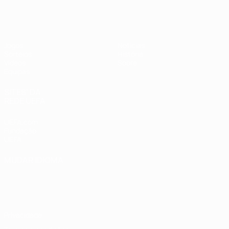
UEFA Sub-17 Feminino
Jogos
Notícias
Sorteios
História
Vídeos
Sobre
Equipas
SITES' DA
REDE UEFA
UEFA.com
Fundação
UEFA
MUDAR IDIOMA
Português
English
Français
Deutsch
Русский
Español
Italiano
Português
Privacidade