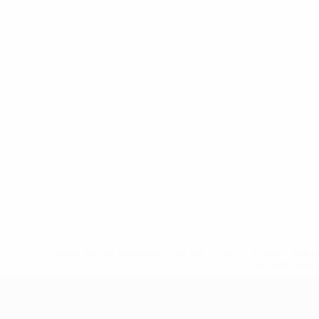
* Suspensa até indicação em contrário. <a href='ht
suspendem-
UEFA Sub-17 Feminino