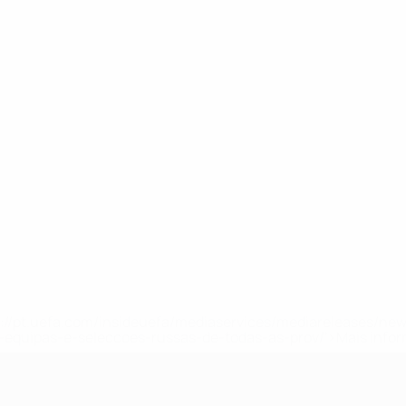
tps://pt.uefa.com/insideuefa/mediaservices/mediareleases/n
equipas-e-seleccoes-russas-de-todas-as-prov/'>Mais info