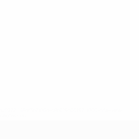
ews/0272-148df3b7106d-c8b619c60f97-1000--fifa-uefa-
rmações</a>