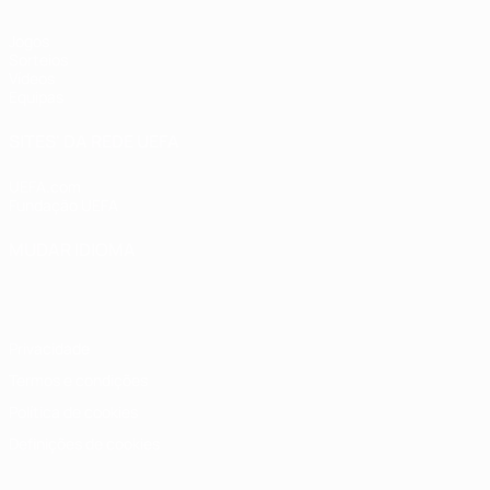
Jogos
Sorteios
Vídeos
Equipas
SITES' DA REDE UEFA
UEFA.com
Fundação UEFA
MUDAR IDIOMA
Português
English
Français
Deutsch
Русский
Español
Italia
Privacidade
Termos e condições
Política de cookies
Definições de cookies