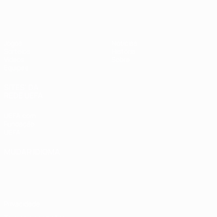
UEFA Sub-17 Feminino
Jogos
Notícias
Sorteios
História
Vídeos
Sobre
Equipas
SITES' DA
REDE UEFA
UEFA.com
Fundação
UEFA
MUDAR IDIOMA
Português
English
Français
Deutsch
Русский
Español
Italiano
Português
Privacidade