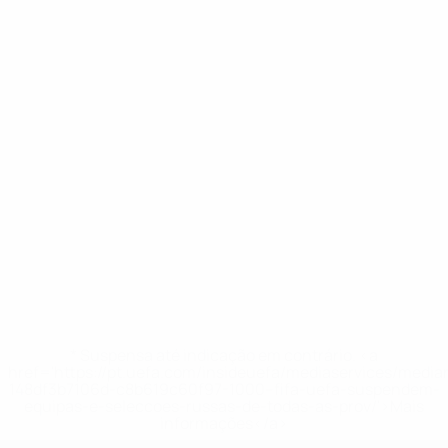
* Suspensa até indicação em contrário. <a
href='https://pt.uefa.com/insideuefa/mediaservices/medi
148df3b7106d-c8b619c60f97-1000--fifa-uefa-suspendem-
equipas-e-seleccoes-russas-de-todas-as-prov/'>Mais
informações</a>