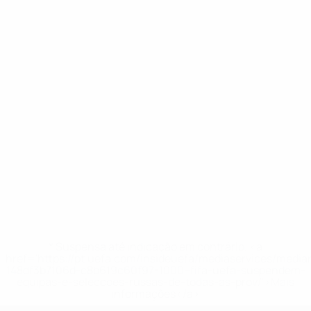
* Suspensa até indicação em contrário. <a
href='https://pt.uefa.com/insideuefa/mediaservices/medi
148df3b7106d-c8b619c60f97-1000--fifa-uefa-suspendem-
equipas-e-seleccoes-russas-de-todas-as-prov/'>Mais
informações</a>