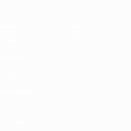
UEFA Sub-17 Feminino
Jogos
Notícias
Sorteios
História
Vídeos
Sobre
Equipas
SITES' DA
REDE UEFA
UEFA.com
Fundação
UEFA
MUDAR IDIOMA
Português
English
Français
Deutsch
Русский
Español
Italiano
Português
Privacidade