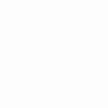
Jogos
Sorteios
Vídeos
Equipas
SITES' DA REDE UEFA
UEFA.com
Fundação UEFA
MUDAR IDIOMA
Português
English
Français
Deutsch
Русский
Español
Italia
Privacidade
Termos e condições
Política de cookies
Definições de cookies