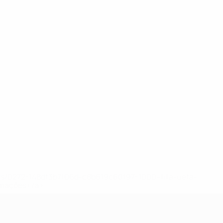
ews/0272-148df3b7106d-c8b619c60f97-1000--fifa-uefa-
rmações</a>