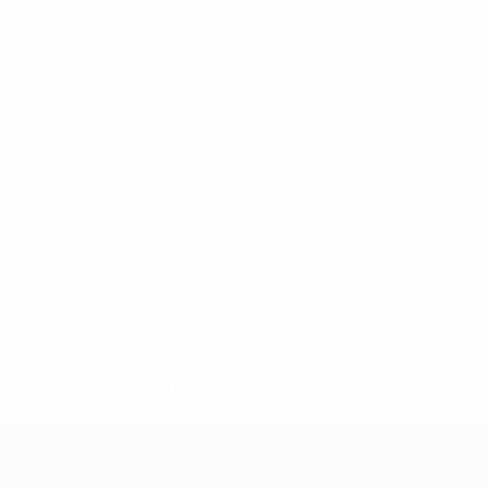
tps://pt.uefa.com/insideuefa/mediaservices/mediareleases/n
equipas-e-seleccoes-russas-de-todas-as-prov/'>Mais info