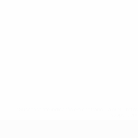
* Suspensa até indicação em contrário. <a href='ht
suspendem-
UEFA Sub-17 Feminino