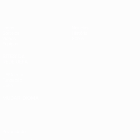
UEFA Sub-17 Feminino
Jogos
Notícias
Sorteios
História
Vídeos
Sobre
Equipas
SITES' DA
REDE UEFA
UEFA.com
Fundação
UEFA
MUDAR IDIOMA
Português
English
Français
Deutsch
Русский
Español
Italiano
Português
Privacidade