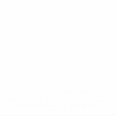
* Suspensa até indicação em contrário. <a
href='https://pt.uefa.com/insideuefa/mediaservices/medi
148df3b7106d-c8b619c60f97-1000--fifa-uefa-suspendem-
equipas-e-seleccoes-russas-de-todas-as-prov/'>Mais
informações</a>