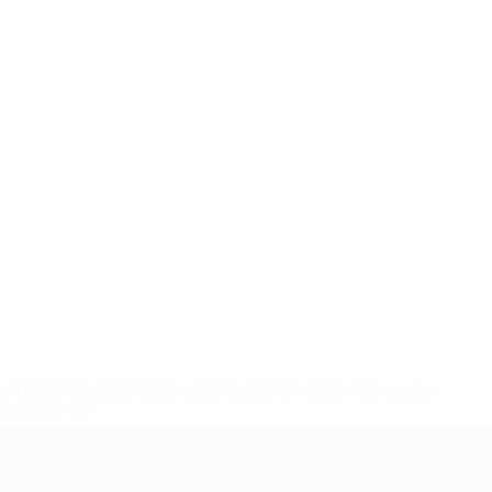
ews/0272-148df3b7106d-c8b619c60f97-1000--fifa-uefa-
rmações</a>