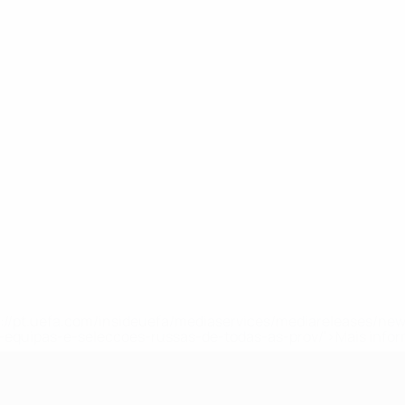
tps://pt.uefa.com/insideuefa/mediaservices/mediareleases/n
equipas-e-seleccoes-russas-de-todas-as-prov/'>Mais info