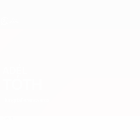
Saltar
para
o
conteúdo
principal
UEFA Sub-17 Feminino
ADÉL
Adél Tóth Estatísticas
TÓTH
Hungria
Ferencváros
Comparar
Geral