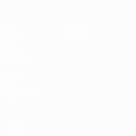
UEFA Sub-17 Feminino
Jogos
Notícias
Sorteios
História
Vídeos
Sobre
Equipas
SITES' DA
REDE UEFA
UEFA.com
Fundação
UEFA
MUDAR IDIOMA
Português
English
Français
Deutsch
Русский
Español
Italiano
Português
Privacidade