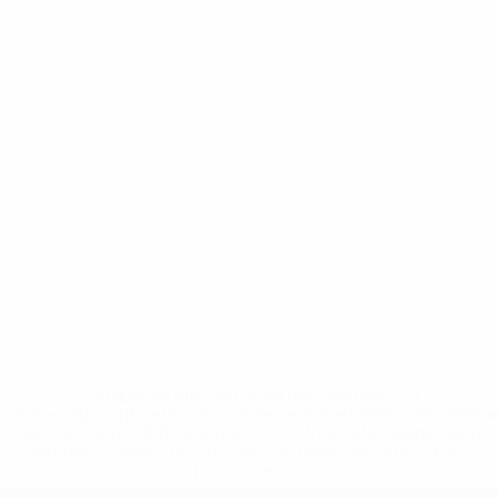
* Suspensa até indicação em contrário. <a
href='https://pt.uefa.com/insideuefa/mediaservices/medi
148df3b7106d-c8b619c60f97-1000--fifa-uefa-suspendem-
equipas-e-seleccoes-russas-de-todas-as-prov/'>Mais
informações</a>