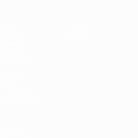
UEFA Sub-17 Feminino
Jogos
Notícias
Sorteios
História
Vídeos
Sobre
Equipas
SITES' DA
REDE UEFA
UEFA.com
Fundação
UEFA
MUDAR IDIOMA
Português
English
Français
Deutsch
Русский
Español
Italiano
Português
Privacidade