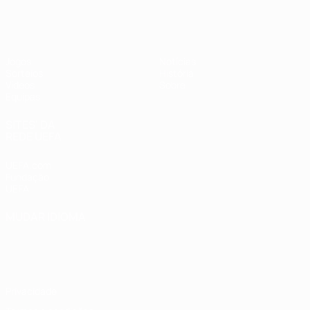
UEFA Sub-17 Feminino
Jogos
Notícias
Sorteios
História
Vídeos
Sobre
Equipas
SITES' DA
REDE UEFA
UEFA.com
Fundação
UEFA
MUDAR IDIOMA
Português
English
Français
Deutsch
Русский
Español
Italiano
Português
Privacidade