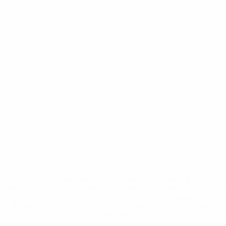
* Suspensa até indicação em contrário. <a
href='https://pt.uefa.com/insideuefa/mediaservices/medi
148df3b7106d-c8b619c60f97-1000--fifa-uefa-suspendem-
equipas-e-seleccoes-russas-de-todas-as-prov/'>Mais
informações</a>