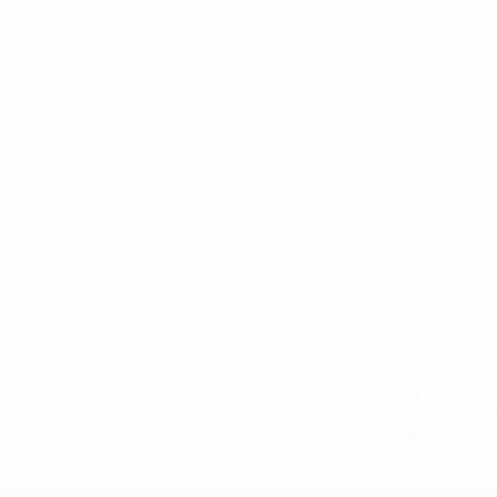
* Suspensa até indicação em contrário. <a
href='https://pt.uefa.com/insideuefa/mediaservices/medi
148df3b7106d-c8b619c60f97-1000--fifa-uefa-suspendem-
equipas-e-seleccoes-russas-de-todas-as-prov/'>Mais
informações</a>