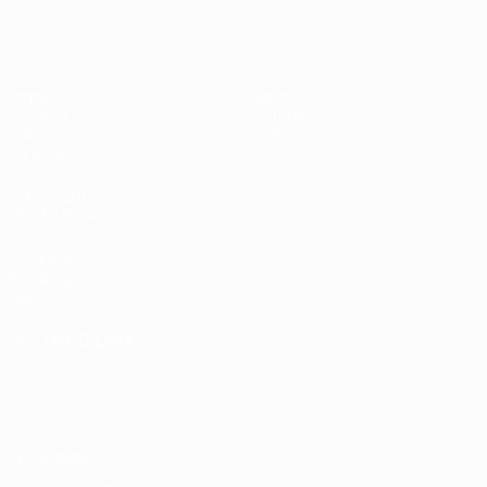
UEFA Sub-17 Feminino
Jogos
Notícias
Sorteios
História
Vídeos
Sobre
Equipas
SITES' DA
REDE UEFA
UEFA.com
Fundação
UEFA
MUDAR IDIOMA
Português
English
Français
Deutsch
Русский
Español
Italiano
Português
Privacidade