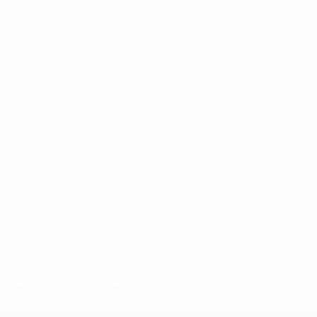
* Suspensa até indicação em contrário. <a
href='https://pt.uefa.com/insideuefa/mediaservices/medi
148df3b7106d-c8b619c60f97-1000--fifa-uefa-suspendem-
equipas-e-seleccoes-russas-de-todas-as-prov/'>Mais
informações</a>