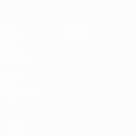
UEFA Sub-17 Feminino
Jogos
Notícias
Sorteios
História
Vídeos
Sobre
Equipas
SITES' DA
REDE UEFA
UEFA.com
Fundação
UEFA
MUDAR IDIOMA
Português
English
Français
Deutsch
Русский
Español
Italiano
Português
Privacidade