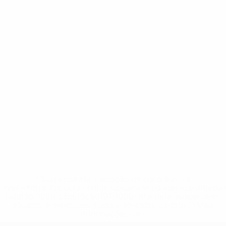
* Suspensa até indicação em contrário. <a
href='https://pt.uefa.com/insideuefa/mediaservices/medi
148df3b7106d-c8b619c60f97-1000--fifa-uefa-suspendem-
equipas-e-seleccoes-russas-de-todas-as-prov/'>Mais
informações</a>