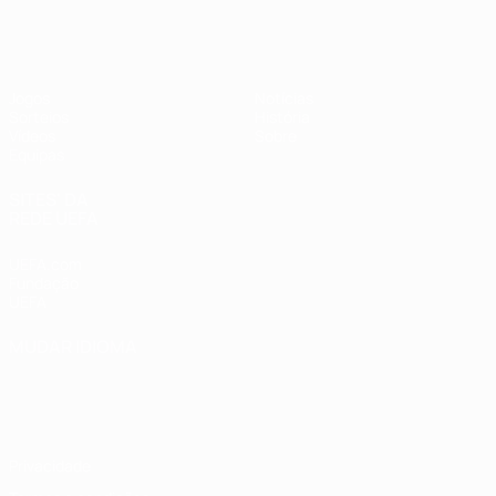
UEFA Sub-17 Feminino
Jogos
Notícias
Sorteios
História
Vídeos
Sobre
Equipas
SITES' DA
REDE UEFA
UEFA.com
Fundação
UEFA
MUDAR IDIOMA
Português
English
Français
Deutsch
Русский
Español
Italiano
Português
Privacidade