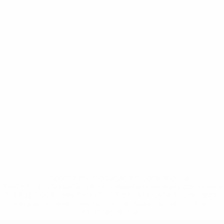
* Suspensa até indicação em contrário. <a
href='https://pt.uefa.com/insideuefa/mediaservices/medi
148df3b7106d-c8b619c60f97-1000--fifa-uefa-suspendem-
equipas-e-seleccoes-russas-de-todas-as-prov/'>Mais
informações</a>