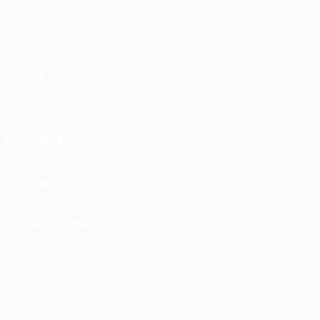
UEFA Sub-17 Feminino
Jogos
Notícias
Sorteios
História
Vídeos
Sobre
Equipas
SITES' DA
REDE UEFA
UEFA.com
Fundação
UEFA
MUDAR IDIOMA
Português
English
Français
Deutsch
Русский
Español
Italiano
Português
Privacidade