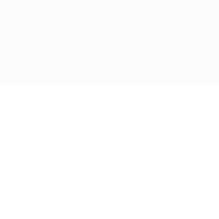
© 1998-2026 UEFA. Todos os direitos reservados
A palavra UEFA, o logótipo da UEFA e todas as marcas relativas às
competições da UEFA estão protegidas por marcas registadas e/ou
direitos de autor da UEFA. As referidas marcas registadas não
podem ser utilizadas para qualquer fim comercial. A utilização do
UEFA.com implica o seu acordo com os Termos e Condições, e com
a Política de Privacidade.