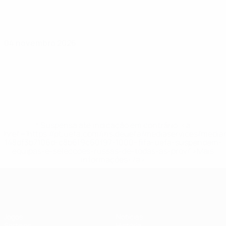
04 novembro 2026
* Suspensa até indicação em contrário. <a
href='https://pt.uefa.com/insideuefa/mediaservices/medi
148df3b7106d-c8b619c60f97-1000--fifa-uefa-suspendem-
equipas-e-seleccoes-russas-de-todas-as-prov/'>Mais
informações</a>
UEFA Sub-17 Feminino
Jogos
Notícias
Sorteios
História