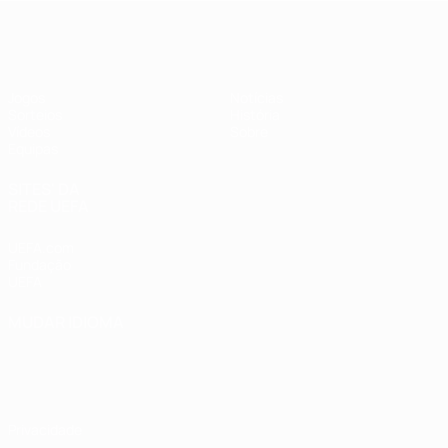
UEFA Sub-17 Feminino
Jogos
Notícias
Sorteios
História
Vídeos
Sobre
Equipas
SITES' DA
REDE UEFA
UEFA.com
Fundação
UEFA
MUDAR IDIOMA
Português
English
Français
Deutsch
Русский
Español
Italiano
Português
Privacidade