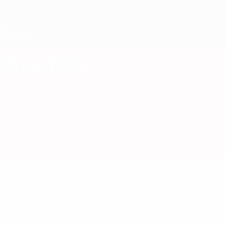
Saltar
para
o
conteúdo
principal
UEFA Sub-17 Feminino
Áustria
Áustria Estat. EURO Feminino Sub-17 2027
Geral
Jogos
Estat.
Equipa
* Suspensa até indicação em contrário. <a
href='https://pt.uefa.com/insideuefa/mediaservices/medi
148df3b7106d-c8b619c60f97-1000--fifa-uefa-suspendem-
equipas-e-seleccoes-russas-de-todas-as-prov/'>Mais
informações</a>