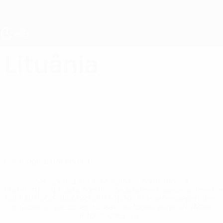
Saltar
para
o
conteúdo
principal
UEFA Sub-17 Feminino
Lituânia
Lituânia Estat. EURO Feminino Sub-17 2027
Geral
Jogos
Estat.
Equipa
* Suspensa até indicação em contrário. <a
href='https://pt.uefa.com/insideuefa/mediaservices/medi
148df3b7106d-c8b619c60f97-1000--fifa-uefa-suspendem-
equipas-e-seleccoes-russas-de-todas-as-prov/'>Mais
informações</a>