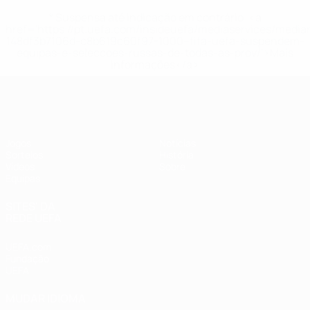
* Suspensa até indicação em contrário. <a
href='https://pt.uefa.com/insideuefa/mediaservices/medi
148df3b7106d-c8b619c60f97-1000--fifa-uefa-suspendem-
equipas-e-seleccoes-russas-de-todas-as-prov/'>Mais
informações</a>
UEFA Sub-17 Feminino
Jogos
Notícias
Sorteios
História
Vídeos
Sobre
Equipas
SITES' DA
REDE UEFA
UEFA.com
Fundação
UEFA
MUDAR IDIOMA