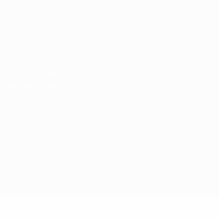
Português
English
Français
Deutsch
Русский
Español
Italiano
Português
Privacidade
Termos e condições
Política de cookies
Definições de cookies
© 1998-2026 UEFA. Todos os direitos reservados
A palavra UEFA, o logótipo da UEFA e todas as marcas relativas às
competições da UEFA estão protegidas por marcas registadas e/ou
direitos de autor da UEFA. As referidas marcas registadas não
podem ser utilizadas para qualquer fim comercial. A utilização do
UEFA.com implica o seu acordo com os Termos e Condições, e com
a Política de Privacidade.