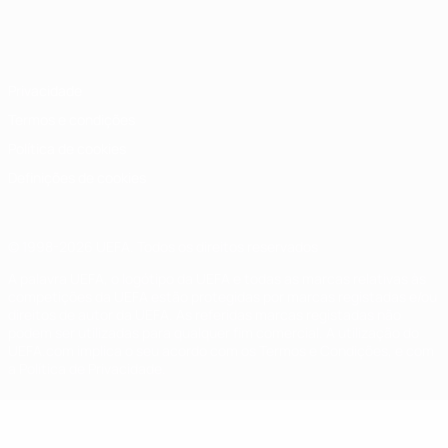
Português
English
Français
Deutsch
Русский
Español
Italiano
Português
Privacidade
Termos e condições
Política de cookies
Definições de cookies
© 1998-2026 UEFA. Todos os direitos reservados
A palavra UEFA, o logótipo da UEFA e todas as marcas relativas às
competições da UEFA estão protegidas por marcas registadas e/ou
direitos de autor da UEFA. As referidas marcas registadas não
podem ser utilizadas para qualquer fim comercial. A utilização do
UEFA.com implica o seu acordo com os Termos e Condições, e com
a Política de Privacidade.