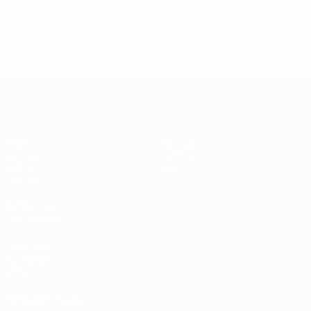
* Suspensa até indicação em contrário. <a
href='https://pt.uefa.com/insideuefa/mediaservices/medi
148df3b7106d-c8b619c60f97-1000--fifa-uefa-suspendem-
equipas-e-seleccoes-russas-de-todas-as-prov/'>Mais
informações</a>
UEFA Sub-17 Feminino
Jogos
Notícias
Sorteios
História
Vídeos
Sobre
Equipas
SITES' DA
REDE UEFA
UEFA.com
Fundação
UEFA
MUDAR IDIOMA