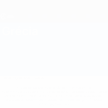
Saltar
para
o
conteúdo
principal
UEFA Sub-17 Feminino
Grécia
Grécia Estat. EURO Feminino Sub-17 2027
Geral
Jogos
Estat.
Equipa
* Suspensa até indicação em contrário. <a
href='https://pt.uefa.com/insideuefa/mediaservices/medi
148df3b7106d-c8b619c60f97-1000--fifa-uefa-suspendem-
equipas-e-seleccoes-russas-de-todas-as-prov/'>Mais
informações</a>