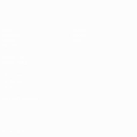
UEFA Sub-17 Feminino
Jogos
Notícias
Sorteios
História
Vídeos
Sobre
Equipas
SITES' DA
REDE UEFA
UEFA.com
Fundação
UEFA
MUDAR IDIOMA
Português
English
Français
Deutsch
Русский
Español
Italiano
Português
Privacidade