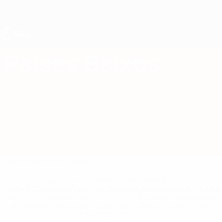
Saltar
para
o
conteúdo
principal
UEFA Sub-17 Feminino
Países Baixos
Países Baixos Estat. EURO Feminino Sub-17 2027
Geral
Jogos
Estat.
Equipa
* Suspensa até indicação em contrário. <a
href='https://pt.uefa.com/insideuefa/mediaservices/medi
148df3b7106d-c8b619c60f97-1000--fifa-uefa-suspendem-
equipas-e-seleccoes-russas-de-todas-as-prov/'>Mais
informações</a>