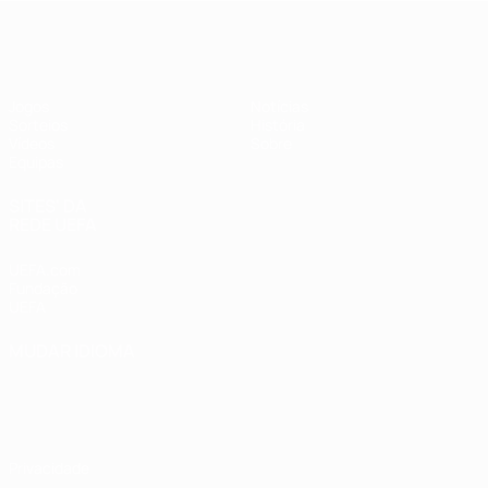
UEFA Sub-17 Feminino
Jogos
Notícias
Sorteios
História
Vídeos
Sobre
Equipas
SITES' DA
REDE UEFA
UEFA.com
Fundação
UEFA
MUDAR IDIOMA
Português
English
Français
Deutsch
Русский
Español
Italiano
Português
Privacidade