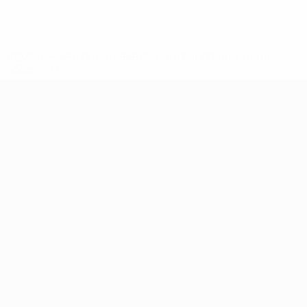
ews/0272-148df3b7106d-c8b619c60f97-1000--fifa-uefa-
rmações</a>