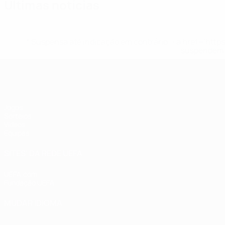
Últimas notícias
* Suspensa até indicação em contrário. <a href='ht
suspendem-
UEFA Sub-17 Feminino
Jogos
Sorteios
Vídeos
Equipas
SITES' DA REDE UEFA
UEFA.com
Fundação UEFA
MUDAR IDIOMA
Português
English
Français
Deutsch
Русский
Español
Italia