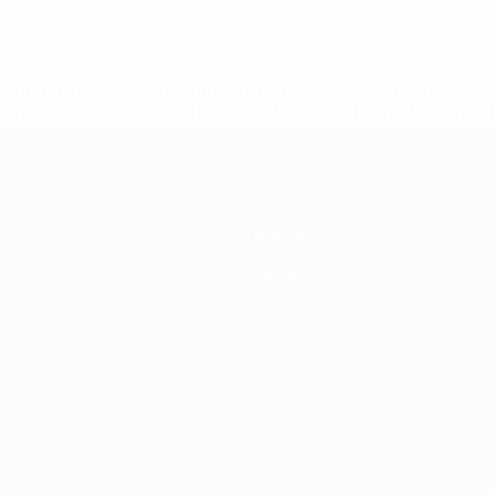
tps://pt.uefa.com/insideuefa/mediaservices/mediareleases/n
equipas-e-seleccoes-russas-de-todas-as-prov/'>Mais info
Notícias
História
Sobre
no
Português