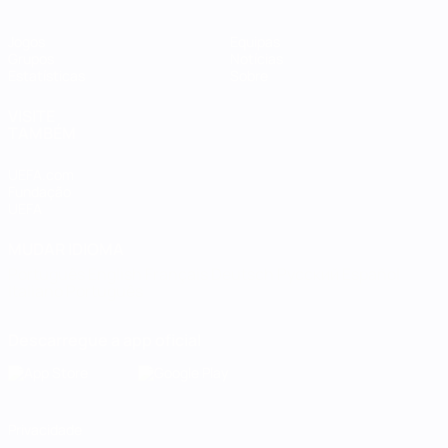
Jogos
Equipas
Grupos
Notícias
Estatísticas
Sobre
VISITE
TAMBÉM
UEFA.com
Fundação
UEFA
MUDAR IDIOMA
Português
English
Français
Deutsch
Русский
Español
Italiano
Português
Descarregue a app oficial
Privacidade