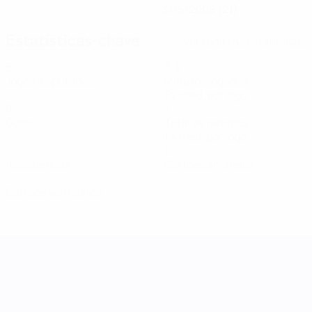
31/5/2005 (21)
Estatísticas-chave
Ver todas as estatísticas
5
310
Jogos disputados
Minutos jogados
62 méd. por jogo
0
7
Golos
Total de remates
1,4 méd. por jogo
0
0
Assistências
Cartões amarelos
0
Cartões vermelhos
Women's Nations League