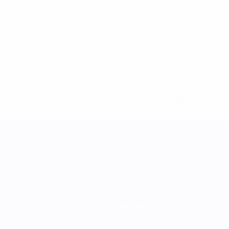
18
Golos sofridos
1,5 méd. por jogo
1
Cartões vermelhos
0,09 méd. por jogo
Equipas
Notícias
Sobre