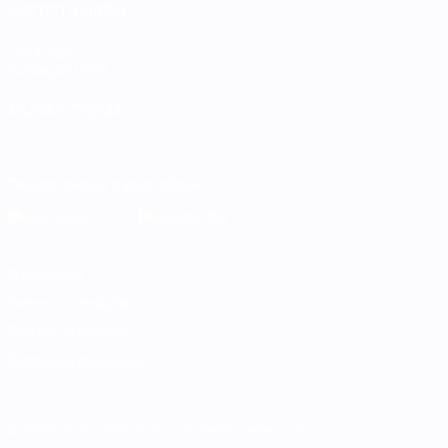
VISITE TAMBÉM
UEFA.com
Fundação UEFA
MUDAR IDIOMA
Português
English
Français
Deutsch
Русский
Español
Italia
Descarregue a app oficial
Privacidade
Termos e condições
Política de cookies
Definições de cookies
© 1998-2026 UEFA. Todos os direitos reservados