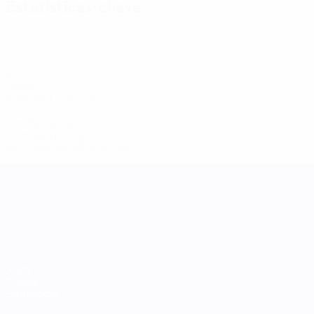
Estatísticas-chave
9
Golos
0,75 méd. por jogo
14
Cartões amarelos
1,17 méd. por jogo
Ver todas as estatísticas
Women's Nations League
Jogos
Grupos
Estatísticas