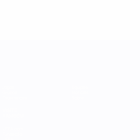
Women's Nations League
Jogos
Equipas
Grupos
Notícias
Estatísticas
Sobre
VISITE
TAMBÉM
UEFA.com
Fundação
UEFA