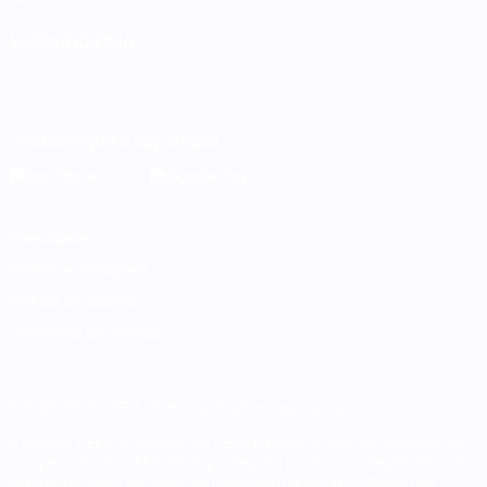
MUDAR IDIOMA
Português
English
Français
Deutsch
Русский
Español
Italiano
Português
Descarregue a app oficial
Privacidade
Termos e condições
Política de cookies
Definições de cookies
© 1998-2026 UEFA. Todos os direitos reservados
A palavra UEFA, o logótipo da UEFA e todas as marcas relativas às
competições da UEFA estão protegidas por marcas registadas e/ou
direitos de autor da UEFA. As referidas marcas registadas não