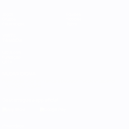
Jogos
Equipas
Grupos
Notícias
Estatísticas
Sobre
VISITE
TAMBÉM
UEFA.com
Fundação
UEFA
MUDAR IDIOMA
Português
English
Français
Deutsch
Русский
Español
Italiano
Português
Descarregue a app oficial
Privacidade