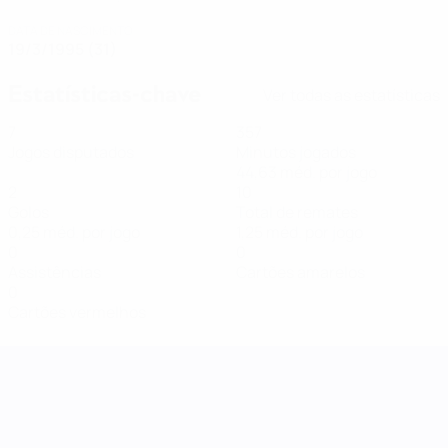
DATA DE NASCIMENTO
19/3/1995 (31)
Estatísticas-chave
Ver todas as estatísticas
7
357
Jogos disputados
Minutos jogados
44,63 méd. por jogo
2
10
Golos
Total de remates
0,25 méd. por jogo
1,25 méd. por jogo
0
0
Assistências
Cartões amarelos
0
Cartões vermelhos
Women's Nations League