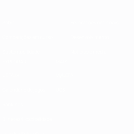
Sobre
Federações nacionais
Competições em curso
Desenvolvimento
Sustentabilidade
Notícias e media
EXPLORAR
MAIS
UEFA.tv
MyUEFA
Calendário de jogos
UC3
Rankings
Bilhetes/Hospitalidade
Loja das Selecções