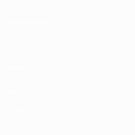
Nacionais
Loja das Competições
Masculinas de Clubes
da UEFA
UEFA Men's Club
Competitions
Memorabilia
MUDAR IDIOMA
Português
English
Français
Deutsch
Русский
Español
Italiano
Português
SIGA-NOS EM