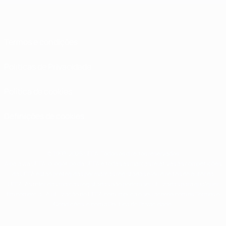
Termos e condições
Políticas de Privacidade
Política de cookies
Definições de cookies
© 1998-2026 UEFA. Todos os direitos reservados
A palavra UEFA, o logótipo da UEFA e todas as marcas relativas às competições
da UEFA estão protegidas por marcas registadas e/ou direitos de autor da
UEFA. As referidas marcas registadas não podem ser utilizadas para qualquer
fim comercial. A utilização do UEFA.com implica o seu acordo com os Termos e
Condições, e com a Política de Privacidade.