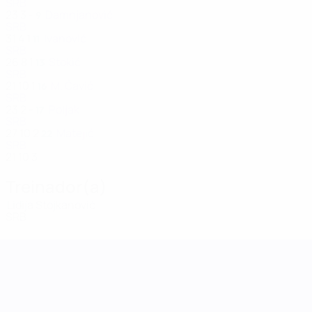
SRB
23
3
-
Damnjanović
9
SRB
31
4
1
Ivanović
11
SRB
26
8
1
Stokić
13
SRB
21
10
1
M. Čavić
16
SRB
23
2
-
Poljak
17
SRB
27
10
2
Matejić
22
SRB
21
10
3
Treinador(a)
Lidija Stojkanović
SRB
Women's Nations League