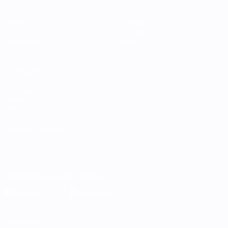
Jogos
Equipas
Grupos
Notícias
Estatísticas
Sobre
VISITE
TAMBÉM
UEFA.com
Fundação
UEFA
MUDAR IDIOMA
Português
English
Français
Deutsch
Русский
Español
Italiano
Português
Descarregue a app oficial
Privacidade