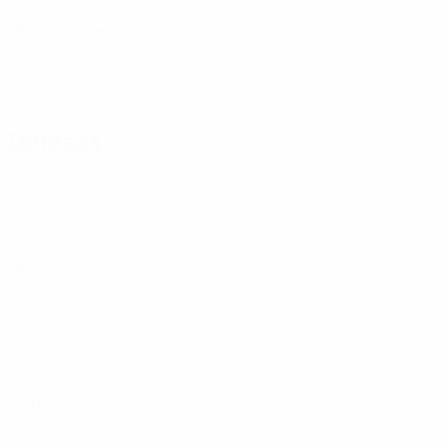
SRB
28
12
18
Cetinja
12
SRB
26
-
-
Aleksić
23
SRB
20
-
-
Defesas
Idade
MJ
G
Frajtović
3
SRB
26
5
-
Šarić
3
SRB
20
2
-
Gajić
3
SRB
19
5
-
Slović
5
SRB
34
12
-
Damjanović
6
SRB
33
12
-
Krstić
13
SRB
25
-
-
Petrović
18
SWE
23
11
-
Vlajnic
19
SRB
35
6
-
Gaković
22