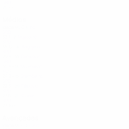
SRB
20
-
-
Médios
Idade
MJ
G
Ilić
4
SRB
33
1
-
Mijatović
7
SRB
35
12
-
Blagojević
8
SRB
29
8
-
Čanković
10
SRB
30
8
-
Milivojević
14
AUS
24
9
-
Sremčević
15
SRB
22
3
-
Filipović
20
SRB
27
6
-
Stupar
21
SRB
23
10
-
Avançadas
Idade
MJ
G
Ćirić
2