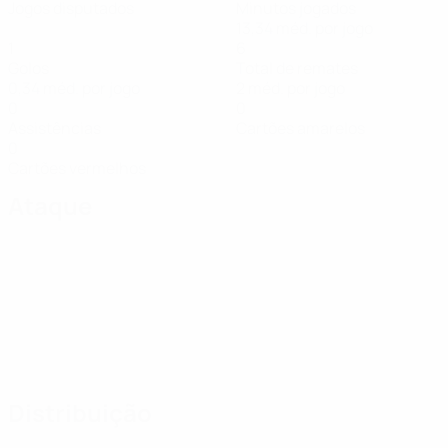
Jogos disputados
Minutos jogados
13,34 méd. por jogo
1
6
Golos
Total de remates
0,34 méd. por jogo
2 méd. por jogo
0
0
Assistências
Cartões amarelos
0
Cartões vermelhos
Ataque
Distribuição