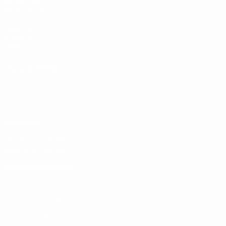
SITES' DA
REDE UEFA
UEFA.com
Fundação
UEFA
MUDAR IDIOMA
Português
English
Français
Deutsch
Русский
Español
Italiano
Português
Privacidade
Termos e condições
Política de cookies
Definições de cookies
© 1998-2026 UEFA. Todos os direitos reservados
A palavra UEFA, o logótipo da UEFA e todas as marcas relativas às