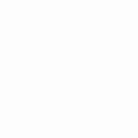
competições da UEFA estão protegidas por marcas registadas e/ou
direitos de autor da UEFA. As referidas marcas registadas não
podem ser utilizadas para qualquer fim comercial. A utilização do
UEFA.com implica o seu acordo com os Termos e Condições, e com
a Política de Privacidade.