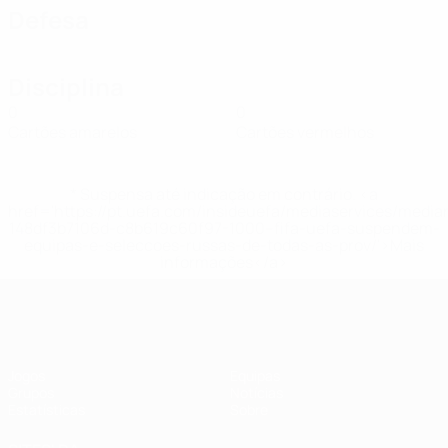
Defesa
Disciplina
0
0
Cartões amarelos
Cartões vermelhos
* Suspensa até indicação em contrário. <a
href='https://pt.uefa.com/insideuefa/mediaservices/medi
148df3b7106d-c8b619c60f97-1000--fifa-uefa-suspendem-
equipas-e-seleccoes-russas-de-todas-as-prov/'>Mais
informações</a>
UEFA Women's Futsal EURO
Jogos
Equipas
Grupos
Notícias
Estatísticas
Sobre