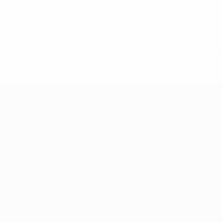
* Suspensa até indicação em contrário. <a
href='https://pt.uefa.com/insideuefa/mediaservices/medi
148df3b7106d-c8b619c60f97-1000--fifa-uefa-suspendem-
equipas-e-seleccoes-russas-de-todas-as-prov/'>Mais
informações</a>
UEFA Women's Futsal EURO
Jogos
Equipas
Grupos
Notícias
Estatísticas
Sobre
SITES' DA
REDE UEFA
UEFA.com
Fundação
UEFA