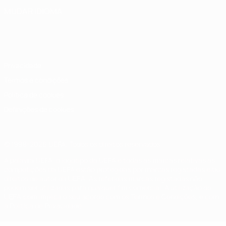
MUDAR IDIOMA
Português
English
Français
Deutsch
Русский
Español
Italiano
Português
Privacidade
Termos e condições
Política de cookies
Definições de cookies
© 1998-2026 UEFA. Todos os direitos reservados
A palavra UEFA, o logótipo da UEFA e todas as marcas relativas às
competições da UEFA estão protegidas por marcas registadas e/ou
direitos de autor da UEFA. As referidas marcas registadas não
podem ser utilizadas para qualquer fim comercial. A utilização do
UEFA.com implica o seu acordo com os Termos e Condições, e com
a Política de Privacidade.