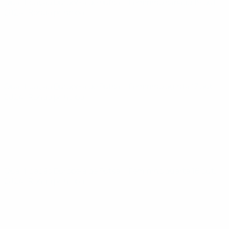
Qualificação Europeia de Futsal - Feminino
sábado 19 out.
2024
· Ronda principal
Qualificação Europeia de Futsal - Feminino
quinta 17 out.
2024
· Ronda principal
Qualificação Europeia de Futsal - Feminino
quarta 16 out.
2024
· Ronda principal