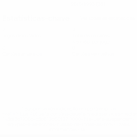
26/5/1993 (33)
Estatísticas-chave
Ver todas as estatísticas
2
9
Jogos disputados
Total de remates
4,5 méd. por jogo
0
0
Cartões amarelos
Cartões vermelhos
* Suspensa até indicação em contrário. <a
href='https://pt.uefa.com/insideuefa/mediaservices/medi
148df3b7106d-c8b619c60f97-1000--fifa-uefa-suspendem-
equipas-e-seleccoes-russas-de-todas-as-prov/'>Mais
informações</a>