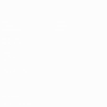
UEFA Women's Futsal EURO
Jogos
Equipas
Grupos
Notícias
Estatísticas
Sobre
SITES' DA
REDE UEFA
UEFA.com
Fundação
UEFA
MUDAR IDIOMA
Português
English
Français
Deutsch
Русский
Español
Italiano
Português
Privacidade
Termos e condições