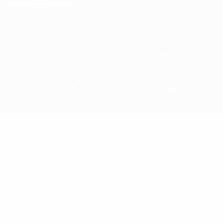
Definições de cookies
© 1998-2026 UEFA. Todos os direitos reservados
A palavra UEFA, o logótipo da UEFA e todas as marcas relativas às
competições da UEFA estão protegidas por marcas registadas e/ou
direitos de autor da UEFA. As referidas marcas registadas não
podem ser utilizadas para qualquer fim comercial. A utilização do
UEFA.com implica o seu acordo com os Termos e Condições, e com
a Política de Privacidade.