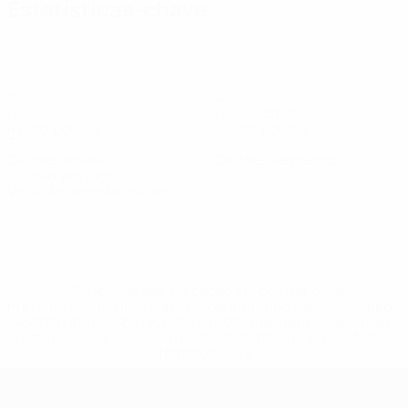
Estatísticas-chave
8
4
Golos
Golos sofridos
4 méd. por jogo
2 méd. por jogo
3
0
Cartões amarelos
Cartões vermelhos
1,5 méd. por jogo
Ver todas as estatísticas
Equipa
Barendse
Brand
Dijkstra
Franken
Grashuis
Hand
Hollak
Loth
Defesa
Defesa
Defesa
Guarda-
Defesa
Avançada
Defesa
Defesa
redes
* Suspensa até indicação em contrário. <a
href='https://pt.uefa.com/insideuefa/mediaservices/medi
148df3b7106d-c8b619c60f97-1000--fifa-uefa-suspendem-
equipas-e-seleccoes-russas-de-todas-as-prov/'>Mais
informações</a>
UEFA Women's Futsal EURO