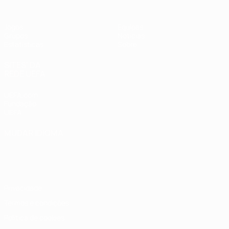
Jogos
Equipas
Grupos
Notícias
Estatísticas
Sobre
SITES' DA
REDE UEFA
UEFA.com
Fundação
UEFA
MUDAR IDIOMA
Português
English
Français
Deutsch
Русский
Español
Italiano
Português
Privacidade
Termos e condições
Política de cookies